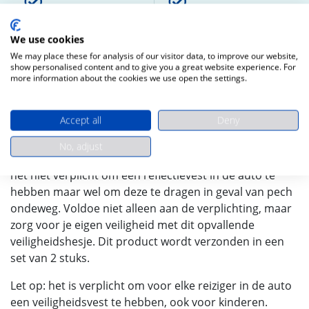
PostNL
Creditcard of
Paypal
We use cookies
We may place these for analysis of our visitor data, to improve our website,
show personalised content and to give you a great website experience. For
more information about the cookies we use open the settings.
Accept all
Deny
Veiligheidsvest/ Veiligheidshesje voor in de auto. In de
meeste Europese landen ben je verplicht om een
No, adjust
veiligheidsvest in je auto te hebben. In andere landen is
het niet verplicht om een reflectievest in de auto te
hebben maar wel om deze te dragen in geval van pech
ondeweg. Voldoe niet alleen aan de verplichting, maar
zorg voor je eigen veiligheid met dit opvallende
veiligheidshesje. Dit product wordt verzonden in een
set van 2 stuks.
Let op: het is verplicht om voor elke reiziger in de auto
een veiligheidsvest te hebben, ook voor kinderen.